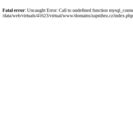
Fatal error
: Uncaught Error: Call to undefined function mysql_conne
/data/web/virtuals/41623/virtual/www/domains/zapnihru.cz/index.php