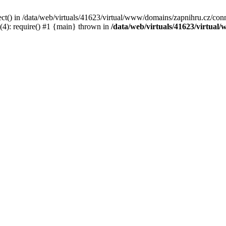
ct() in /data/web/virtuals/41623/virtual/www/domains/zapnihru.cz/conn
(4): require() #1 {main} thrown in
/data/web/virtuals/41623/virtua