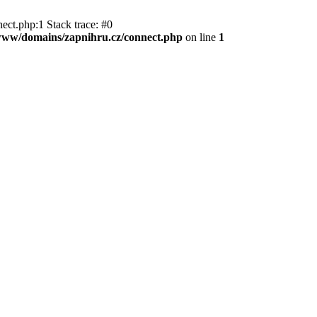
ect.php:1 Stack trace: #0
l/www/domains/zapnihru.cz/connect.php
on line
1